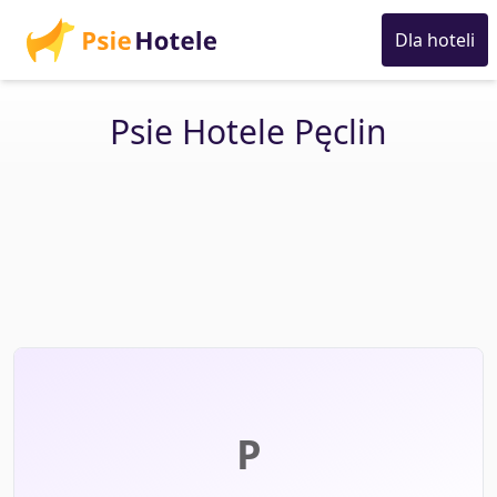
Dla hoteli
Psie Hotele Pęclin
P