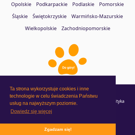
Opolskie
Podkarpackie
Podlaskie
Pomorskie
Śląskie
Świętokrzyskie
Warmińsko-Mazurskie
Wielkopolskie
Zachodniopomorskie
Ta strona wykorzystuje cookies i inne
Jak to działa?
Cennik
technologie w celu świadczenia Państwu
Regulamin Użytkowników
Regulamin Hoteli
Polityka
usług na najwyższym poziomie.
prywatności
Dowiedz się więcej
Zgadzam się!
© Psie Hotele 2018 - 2026. Wszelkie prawa zastrzeżone.