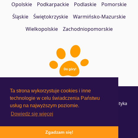
Opolskie
Podkarpackie
Podlaskie
Pomorskie
Śląskie
Świętokrzyskie
Warmińsko-Mazurskie
Wielkopolskie
Zachodniopomorskie
Ta strona wykorzystuje cookies i inne
Jak to działa?
Cennik
technologie w celu świadczenia Państwu
Regulamin Użytkowników
Regulamin Hoteli
Polityka
usług na najwyższym poziomie.
prywatności
Dowiedz się więcej
Zgadzam się!
© Psie Hotele 2018 - 2026. Wszelkie prawa zastrzeżone.