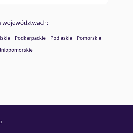
h województwach:
lskie
Podkarpackie
Podlaskie
Pomorskie
dniopomorskie
ci