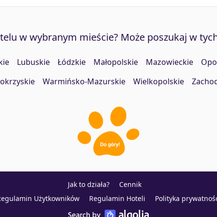
otelu w wybranym mieście? Może poszukaj w tyc
kie
Lubuskie
Łódzkie
Małopolskie
Mazowieckie
Opo
okrzyskie
Warmińsko-Mazurskie
Wielkopolskie
Zacho
Jak to działa?
Cennik
Regulamin Użytkowników
Regulamin Hoteli
Polityka prywatnoś