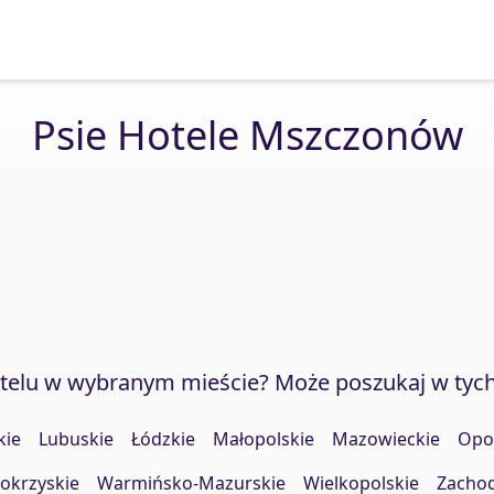
Psie Hotele Mszczonów
otelu w wybranym mieście? Może poszukaj w tyc
kie
Lubuskie
Łódzkie
Małopolskie
Mazowieckie
Opo
okrzyskie
Warmińsko-Mazurskie
Wielkopolskie
Zacho