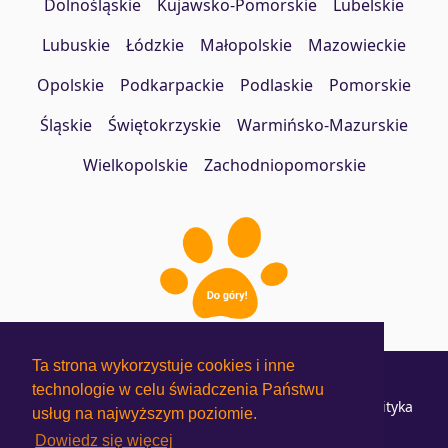
Dolnośląskie
Kujawsko-Pomorskie
Lubelskie
Lubuskie
Łódzkie
Małopolskie
Mazowieckie
Opolskie
Podkarpackie
Podlaskie
Pomorskie
Śląskie
Świętokrzyskie
Warmińsko-Mazurskie
Wielkopolskie
Zachodniopomorskie
Ta strona wykorzystuje cookies i inne
Jak to działa?
Cennik
technologie w celu świadczenia Państwu
Regulamin Użytkowników
Regulamin Hoteli
Polityka
usług na najwyższym poziomie.
prywatności
Dowiedz się więcej