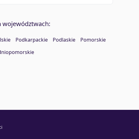
h województwach:
lskie
Podkarpackie
Podlaskie
Pomorskie
dniopomorskie
ci