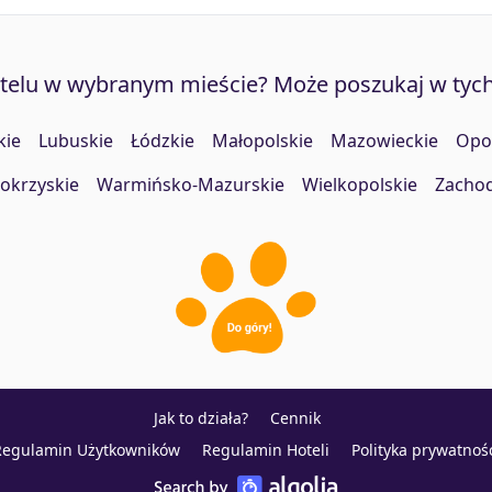
otelu w wybranym mieście? Może poszukaj w tyc
kie
Lubuskie
Łódzkie
Małopolskie
Mazowieckie
Opo
okrzyskie
Warmińsko-Mazurskie
Wielkopolskie
Zacho
Jak to działa?
Cennik
Regulamin Użytkowników
Regulamin Hoteli
Polityka prywatnoś