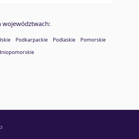
h województwach:
lskie
Podkarpackie
Podlaskie
Pomorskie
dniopomorskie
ci