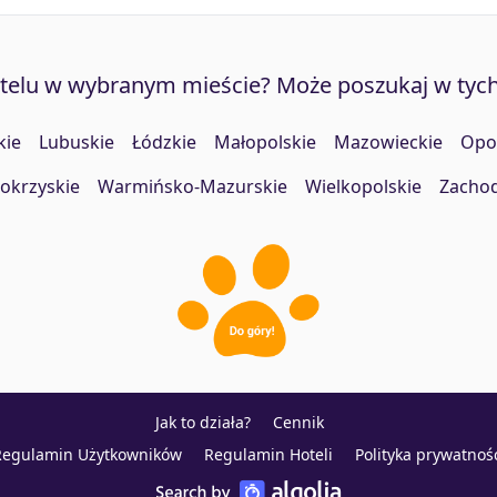
otelu w wybranym mieście? Może poszukaj w tyc
kie
Lubuskie
Łódzkie
Małopolskie
Mazowieckie
Opo
okrzyskie
Warmińsko-Mazurskie
Wielkopolskie
Zacho
Jak to działa?
Cennik
Regulamin Użytkowników
Regulamin Hoteli
Polityka prywatnoś