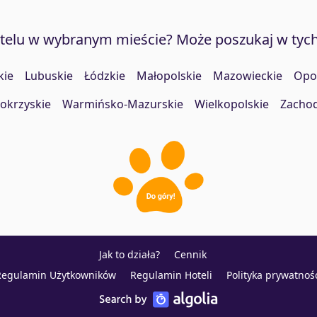
otelu w wybranym mieście? Może poszukaj w tyc
kie
Lubuskie
Łódzkie
Małopolskie
Mazowieckie
Opo
okrzyskie
Warmińsko-Mazurskie
Wielkopolskie
Zacho
Jak to działa?
Cennik
Regulamin Użytkowników
Regulamin Hoteli
Polityka prywatnoś