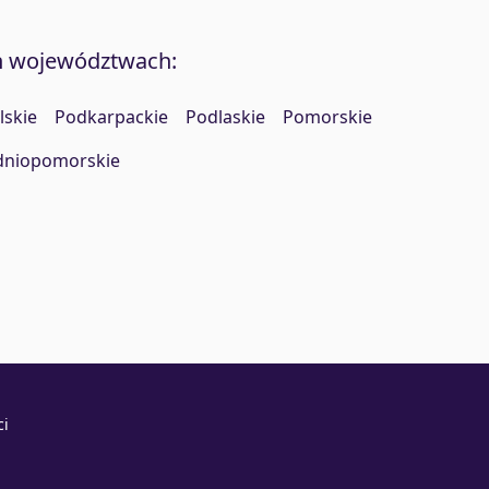
h województwach:
lskie
Podkarpackie
Podlaskie
Pomorskie
dniopomorskie
ci