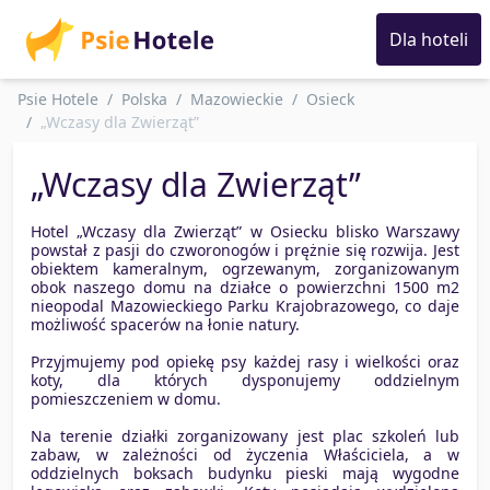
Dla hoteli
Psie Hotele
Polska
Mazowieckie
Osieck
„Wczasy dla Zwierząt”
„Wczasy dla Zwierząt”
Hotel „Wczasy dla Zwierząt” w Osiecku blisko Warszawy
powstał z pasji do czworonogów i prężnie się rozwija. Jest
obiektem kameralnym, ogrzewanym, zorganizowanym
obok naszego domu na działce o powierzchni 1500 m2
nieopodal Mazowieckiego Parku Krajobrazowego, co daje
możliwość spacerów na łonie natury.
Przyjmujemy pod opiekę psy każdej rasy i wielkości oraz
koty, dla których dysponujemy oddzielnym
pomieszczeniem w domu.
Na terenie działki zorganizowany jest plac szkoleń lub
zabaw, w zależności od życzenia Właściciela, a w
oddzielnych boksach budynku pieski mają wygodne