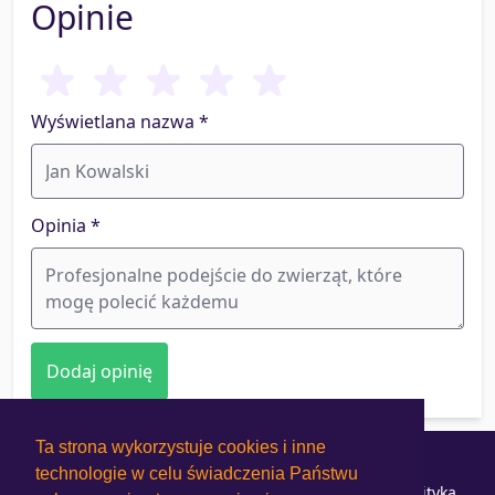
Opinie
Wyświetlana nazwa *
Opinia *
Ta strona wykorzystuje cookies i inne
Jak to działa?
Cennik
technologie w celu świadczenia Państwu
Regulamin Użytkowników
Regulamin Hoteli
Polityka