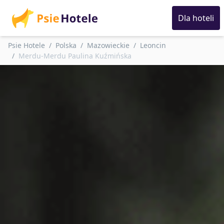
Dla hoteli
Psie Hotele
Polska
Mazowieckie
Leoncin
Merdu-Merdu Paulina Kuźmińska